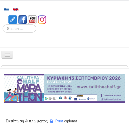
Search
Home
Races
Event
Volunteering
Runners
Registration
Εκτύπωση διπλώματος
Print
diploma
Results