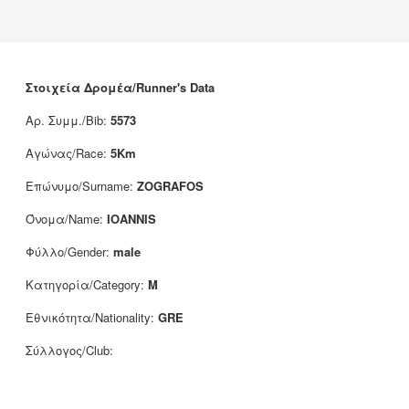
News
Sponsors
Contact
Στοιχεία Δρομέα/Runner's Data
Αρ. Συμμ./Bib:
5573
Αγώνας/Race:
5Km
Επώνυμο/Surname:
ZOGRAFOS
Όνομα/Name:
IOANNIS
Φύλλο/Gender:
male
Κατηγορία/Category:
M
Εθνικότητα/Nationality:
GRE
Σύλλογος/Club: