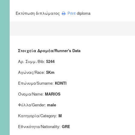
Εκτύπωση διπλώματος
Print
diploma
Στοιχεία Δρομέα/Runner's Data
Αρ. Συμμ./Bib:
5244
Αγώνας/Race:
5Km
Επώνυμο/Surname:
KONTI
Όνομα/Name:
MARIOS
Φύλλο/Gender:
male
Κατηγορία/Category:
M
Εθνικότητα/Nationality:
GRE