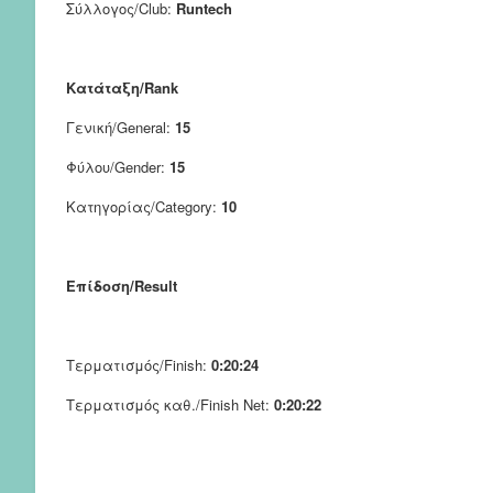
Σύλλογος/Club:
Runtech
Κατάταξη/Rank
Γενική/General:
15
Φύλου/Gender:
15
Κατηγορίας/Category:
10
Επίδοση/Result
Τερματισμός/Finish:
0:20:24
Τερματισμός καθ./Finish Net:
0:20:22