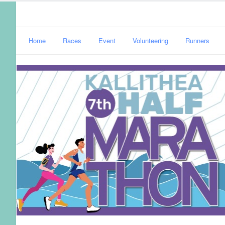
Home
Races
Event
Volunteering
Runners