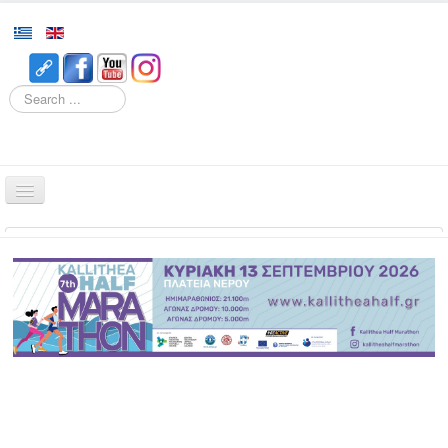
Search
Home
Races
Event
Volunteering
Runners
Registration
Results