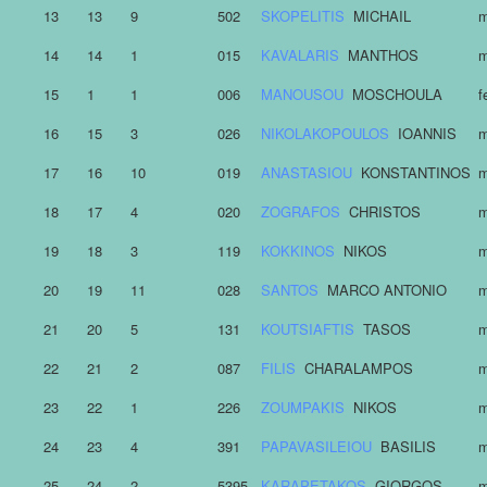
13
13
9
502
SKOPELITIS
MICHAIL
m
14
14
1
015
KAVALARIS
MANTHOS
m
15
1
1
006
MANOUSOU
MOSCHOULA
f
16
15
3
026
NIKOLAKOPOULOS
IOANNIS
m
17
16
10
019
ANASTASIOU
KONSTANTINOS
m
18
17
4
020
ZOGRAFOS
CHRISTOS
m
19
18
3
119
KOKKINOS
NIKOS
m
20
19
11
028
SANTOS
MARCO ANTONIO
m
21
20
5
131
KOUTSIAFTIS
TASOS
m
22
21
2
087
FILIS
CHARALAMPOS
m
23
22
1
226
ZOUMPAKIS
NIKOS
m
24
23
4
391
PAPAVASILEIOU
BASILIS
m
25
24
2
5395
KARAPETAKOS
GIORGOS
m