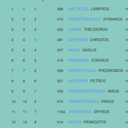
1
1
1
488
MALTEZOS
LAMPROS
m
2
2
2
010
CHRISTODOULOU
KYRIAKOS
m
3
3
3
025
SANOS
THEODOROS
m
4
4
1
481
GEITONAS
CHRISTOS
m
5
5
4
007
NIKOU
VASILIS
m
6
6
5
016
AVRAMIDIS
STAVROS
m
7
7
2
008
PAROUTOGLOU
PRODROMOS
m
8
8
6
027
BOURIKAS
PETROS
m
9
9
1
002
PARADEISOPOULOS
NIKOS
m
10
10
2
074
CHRISTOPHIDES
PANOS
m
11
11
7
1194
TSEKOURAS
SPYROS
m
12
12
8
014
KOUES
PANAGIOTIS
m