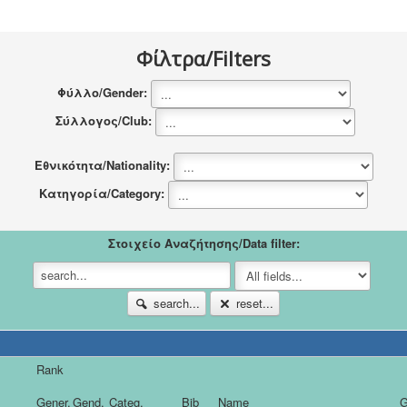
News
Sponsors
Φίλτρα/Filters
Contact
Φύλλο/Gender:
Σύλλογος/Club:
Εθνικότητα/Nationality:
Κατηγορία/Category:
Στοιχείο Αναζήτησης/Data filter:
search...
reset...
Rank
Gener.
Gend.
Categ.
Bib
Name
G