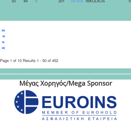
50
49
7
201
TATSIS
NIKOLAOS
m
Page 1 of 10 Results 1 - 50 of 452
Μέγας Χορηγός/Mega Sponsor