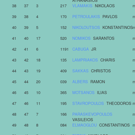
ATHANASIOS
38
37
3
217
VLAMAKIS
NIKOLAOS
m
39
38
4
170
PETROULAKIS
PAVLOS
m
40
39
5
152
NIKOLOUTSOS
KONSTANTINOS
m
41
40
17
520
NOMIKOS
SARANTOS
m
42
41
6
1191
CABUGA
JR
m
43
42
18
135
LAMPRIAKOS
CHARIS
m
44
43
19
409
SAKKAS
CHRISTOS
m
45
44
20
039
ALBERS
RAMON
m
46
45
10
365
MOTSANOS
ILIAS
m
47
46
11
195
STAVROPOULOS
THEODOROS
m
48
47
7
166
PARASKEVOPOULOS
m
VASILEIOS
49
48
8
084
ELMAOGLOU
CONSTANTINOS
m