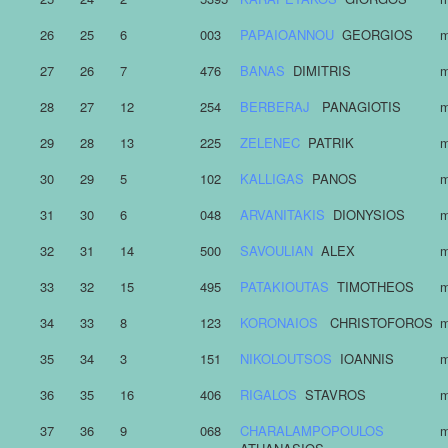
26
25
6
003
PAPAIOANNOU
GEORGIOS
m
27
26
7
476
BANAS
DIMITRIS
m
28
27
12
254
BERBERAJ
PANAGIOTIS
m
29
28
13
225
ZELENEC
PATRIK
m
30
29
5
102
KALLIGAS
PANOS
m
31
30
6
048
ARVANITAKIS
DIONYSIOS
m
32
31
14
500
SAVOULIAN
ALEX
m
33
32
15
495
PATAKIOUTAS
TIMOTHEOS
m
34
33
8
123
KORONAIOS
CHRISTOFOROS
m
35
34
3
151
NIKOLOUTSOS
IOANNIS
m
36
35
16
406
RIGALOS
STAVROS
m
37
36
9
068
CHARALAMPOPOULOS
m