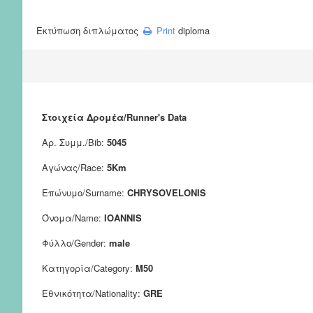
Εκτύπωση διπλώματος
Print
diploma
Στοιχεία Δρομέα/Runner's Data
Αρ. Συμμ./Bib:
5045
Αγώνας/Race:
5Km
Επώνυμο/Surname:
CHRYSOVELONIS
Όνομα/Name:
IOANNIS
Φύλλο/Gender:
male
Κατηγορία/Category:
M50
Εθνικότητα/Nationality:
GRE