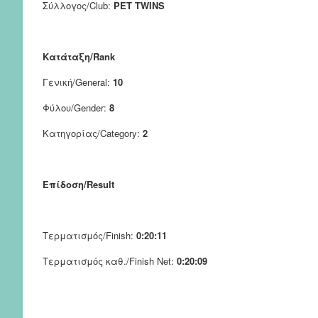
Σύλλογος/Club:
PET TWINS
Κατάταξη/Rank
Γενική/General:
10
Φύλου/Gender:
8
Κατηγορίας/Category:
2
Επίδοση/Result
Τερματισμός/Finish:
0:20:11
Τερματισμός καθ./Finish Net:
0:20:09