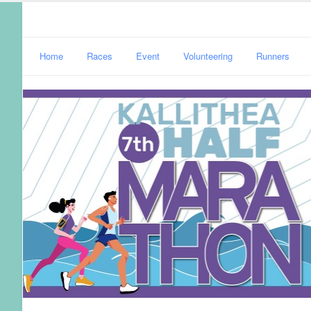
Home
Races
Event
Volunteering
Runners