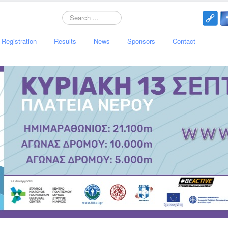
Search
Registration
Results
News
Sponsors
Contact