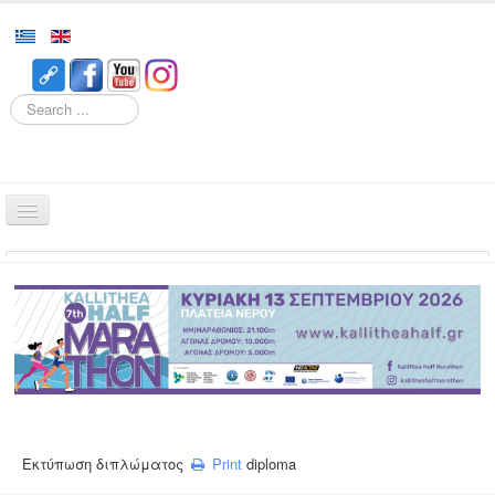
Search
Home
Races
Event
Volunteering
Runners
Registration
Εκτύπωση διπλώματος
Print
diploma
Results