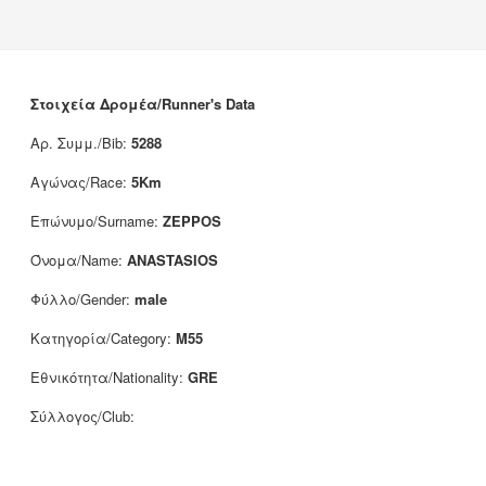
News
Sponsors
Contact
Στοιχεία Δρομέα/Runner's Data
Αρ. Συμμ./Bib:
5288
Αγώνας/Race:
5Km
Επώνυμο/Surname:
ZEPPOS
Όνομα/Name:
ANASTASIOS
Φύλλο/Gender:
male
Κατηγορία/Category:
M55
Εθνικότητα/Nationality:
GRE
Σύλλογος/Club: