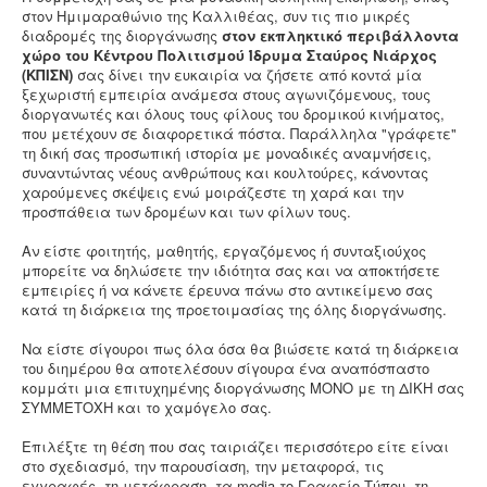
στον Ημιμαραθώνιο της Καλλιθέας, συν τις πιο μικρές
διαδρομές της διοργάνωσης
στον εκπληκτικό περιβάλλοντα
χώρο του Κέντρου Πολιτισμού Ίδρυμα Σταύρος Νιάρχος
(KΠΙΣΝ)
σας δίνει την ευκαιρία να ζήσετε από κοντά μία
ξεχωριστή εμπειρία ανάμεσα στους αγωνιζόμενους, τους
διοργανωτές και όλους τους φίλους του δρομικού κινήματος,
που μετέχουν σε διαφορετικά πόστα. Παράλληλα "γράφετε"
τη δική σας προσωπική ιστορία με μοναδικές αναμνήσεις,
συναντώντας νέους ανθρώπους και κουλτούρες, κάνοντας
χαρούμενες σκέψεις ενώ μοιράζεστε τη χαρά και την
προσπάθεια των δρομέων και των φίλων τους.
Αν είστε φοιτητής, μαθητής, εργαζόμενος ή συνταξιούχος
μπορείτε να δηλώσετε την ιδιότητα σας και να αποκτήσετε
εμπειρίες ή να κάνετε έρευνα πάνω στο αντικείμενο σας
κατά τη διάρκεια της προετοιμασίας της όλης διοργάνωσης.
Να είστε σίγουροι πως όλα όσα θα βιώσετε κατά τη διάρκεια
του διημέρου θα αποτελέσουν σίγουρα ένα αναπόσπαστο
κομμάτι μια επιτυχημένης διοργάνωσης ΜΟΝΟ με τη ΔΙΚΗ σας
ΣΥΜΜΕΤΟΧΗ και το χαμόγελο σας.
Επιλέξτε τη θέση που σας ταιριάζει περισσότερο είτε είναι
στο σχεδιασμό, την παρουσίαση, την μεταφορά, τις
εγγραφές, τη μετάφραση, τα media,το Γραφείο Τύπου, τη