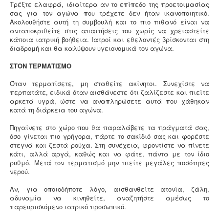
Τρέξτε ελαφρά, ιδιαίτερα αν το επίπεδο της προετοιμασίας
σας για τον αγώνα που τρέχετε δεν ήταν ικανοποιητικό.
Ακολουθήστε αυτή τη συμβουλή και το πιο πιθανό είναι να
ανταποκριθείτε στις απαιτήσεις του χωρίς να χρειαστείτε
κάποια ιατρική βοήθεια. Ιατροί και εθελοντές βρίσκονται στη
διαδρομή και θα καλύψουν υγειονομικά τον αγώνα.
ΣΤΟΝ ΤΕΡΜΑΤΙΣΜΟ
Όταν τερματίσετε, μη σταθείτε ακίνητοι. Συνεχίστε να
περπατάτε, ειδικά όταν αισθάνεστε ότι ζαλίζεστε και πιείτε
αρκετά υγρά, ώστε να αναπληρώσετε αυτά που χάθηκαν
κατά τη διάρκεια του αγώνα.
Πηγαίνετε στο χώρο που θα παραλάβετε τα πράγματά σας,
όσο γίνεται πιο γρήγορα, πάρτε το σακίδιό σας και φορέστε
στεγνά και ζεστά ρούχα. Στη συνέχεια, φροντίστε να πίνετε
κάτι, αλλά αργά, καθώς και να φάτε, πάντα με τον ίδιο
ρυθμό. Μετά τον τερματισμό μην πιείτε μεγάλες ποσότητες
νερού.
Αν, για οποιοδήποτε λόγο, αισθανθείτε ατονία, ζάλη,
αδυναμία να κινηθείτε, αναζητήστε αμέσως το
παρευρισκόμενο ιατρικό προσωπικό.