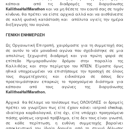
κάποια από τις διαδρομές της διοργάνωσης
Kallithea
Half
Marathon
και να μη θέσετε τον εαυτό σας σε τυχόν
κίνδυνο, θα πρέπει να είστε αρχικά αλλά και να αισθάνεστε
σε καλή φυσική κατάσταση και απόλυτα υγιείς την ημέρα
διεξαγωγής του αγώνα.
ΓΕΝΙΚΗ ΕΝΗΜΕΡΩΣΗ
Ως Οργανωτική Επιτροπή, χαιρόμαστε για τη συμμετοχή σας
σε αυτόν το νέο μοναδικό αγώνα που σχεδιάστηκε σε μια
απολύτως ξεχωριστή διαδρομή και για πρώτη φορά σε
επίπεδο Ημιμαραθωνίου δρόμου στην παραλία της
Καλλιθέας και στην περίμετρο του ΚΠΙΣΝ. Είμαστε όμως
ηθικά υποχρεωμένοι να επιστήσουμε την προσοχή σε όλους
τους συμμετέχοντες και ειδικότερα σε όσους δεν
προετοιμάστηκαν επαρκώς το προηγούμενο διάστημα για
κάποιον από τους αγώνες της διοργάνωσης
Κallithea
HalfMarathon
.
Αρχικά θα θέλαμε να τονίσουμε πως ΟΛΟΙ/ΟΛΕΣ οι δρομείς
πρέπει να γνωρίζουν πως είτε έχουν κάνει ιατρικό checkup,
ιδιαίτερα καρδιολογικό, είτε όχι, είτε υπάρχει προηγούμενο
πάσης φύσεως ιατρικό πρόβλημα, είτε δεν τους είναι γνωστό,
σε κάθε περίπτωση, η ευθύνη συμμετοχής βαραίνει
αποκλειστικά τον ίδιο/α δρομέα από τη στιγμή δήλωσης