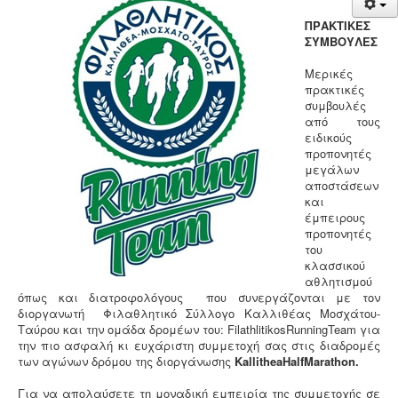
Νέα
ΠΡΑΚΤΙΚΕΣ
Χορηγοί
ΣΥΜΒΟΥΛΕΣ
Επικοινωνία
Μερικές
πρακτικές
συμβουλές
από τους
ειδικούς
προπονητές
μεγάλων
αποστάσεων
και
έμπειρους
προπονητές
του
κλασσικού
αθλητισμού
όπως και διατροφολόγους που συνεργάζονται με τον
διοργανωτή Φιλαθλητικό Σύλλογο Καλλιθέας Μοσχάτου-
Ταύρου και την ομάδα δρομέων του: FilathlitikosRunningTeam για
την πιο ασφαλή κι ευχάριστη συμμετοχή σας στις διαδρομές
των αγώνων δρόμου της διοργάνωσης
Kallithea
HalfMarathon
.
Για να απολαύσετε τη μοναδική εμπειρία της συμμετοχής σε