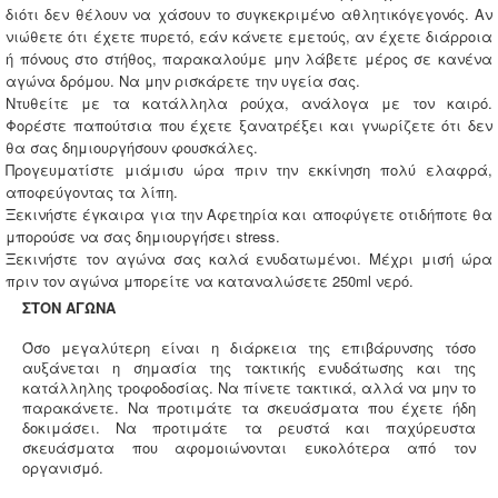
διότι δεν θέλουν να χάσουν το συγκεκριμένο αθλητικόγεγονός. Αν
νιώθετε ότι έχετε πυρετό, εάν κάνετε εμετούς, αν έχετε διάρροια
ή πόνους στο στήθος, παρακαλούμε μην λάβετε μέρος σε κανένα
αγώνα δρόμου. Να μην ρισκάρετε την υγεία σας.
Ντυθείτε με τα κατάλληλα ρούχα, ανάλογα με τον καιρό.
Φορέστε παπούτσια που έχετε ξανατρέξει και γνωρίζετε ότι δεν
θα σας δημιουργήσουν φουσκάλες.
Προγευματίστε μιάμισυ ώρα πριν την εκκίνηση πολύ ελαφρά,
αποφεύγοντας τα λίπη.
Ξεκινήστε έγκαιρα για την Αφετηρία και αποφύγετε οτιδήποτε θα
μπορούσε να σας δημιουργήσει stress.
Ξεκινήστε τον αγώνα σας καλά ενυδατωμένοι. Μέχρι μισή ώρα
πριν τον αγώνα μπορείτε να καταναλώσετε 250ml νερό.
ΣΤΟΝ ΑΓΩΝΑ
Όσο μεγαλύτερη είναι η διάρκεια της επιβάρυνσης τόσο
αυξάνεται η σημασία της τακτικής ενυδάτωσης και της
κατάλληλης τροφοδοσίας. Να πίνετε τακτικά, αλλά να μην το
παρακάνετε. Να προτιμάτε τα σκευάσματα που έχετε ήδη
δοκιμάσει. Να προτιμάτε τα ρευστά και παχύρευστα
σκευάσματα που αφομοιώνονται ευκολότερα από τον
οργανισμό.