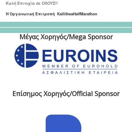
Καλή Επιτυχία σε ΟΛΟΥΣ!!
Η Οργανωτική Επιτροπή Kallithea
HalfMarathon
Μέγας Χορηγός/Mega Sponsor
Επίσημος Χορηγός/Official Sponsor