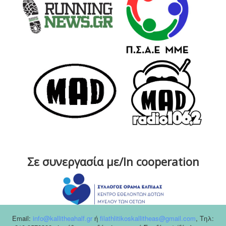
Σε συνεργασία με/In cooperation
Email:
info@kallitheahalf.gr
ή
filathlitikoskallitheas@gmail.com
,
Tηλ: