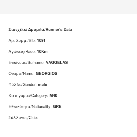
Νέα
Χορηγοί
Επικοινωνία
Στοιχεία Δρομέα/Runner's Data
Αρ. Συμμ./Bib:
1091
Αγώνας/Race:
10Km
Επώνυμο/Surname:
VAGGELAS
Όνομα/Name:
GEORGIOS
Φύλλο/Gender:
male
Κατηγορία/Category:
M40
Εθνικότητα/Nationality:
GRE
Σύλλογος/Club: