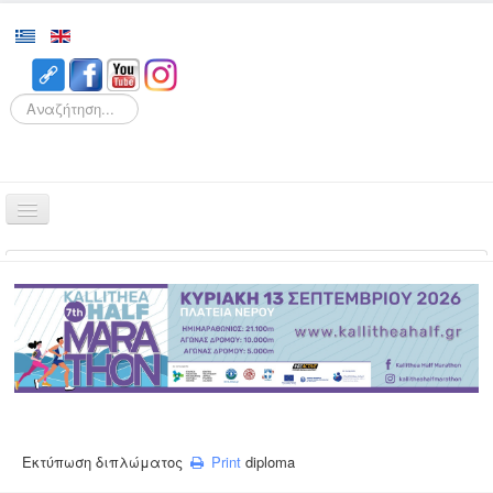
Search
Αρχική
Αγώνες
Διοργάνωση
Εθελοντισμός
Δρομείς
Εγγραφές
Εκτύπωση διπλώματος
Print
diploma
Αποτελέσματα