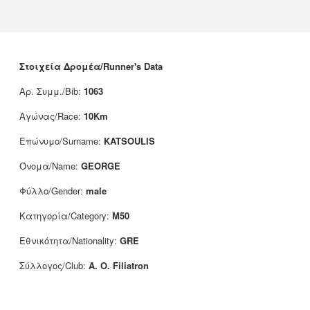
Νέα
Χορηγοί
Επικοινωνία
Στοιχεία Δρομέα/Runner's Data
Αρ. Συμμ./Bib:
1063
Αγώνας/Race:
10Km
Επώνυμο/Surname:
KATSOULIS
Όνομα/Name:
GEORGE
Φύλλο/Gender:
male
Κατηγορία/Category:
M50
Εθνικότητα/Nationality:
GRE
Σύλλογος/Club:
A. O. Filiatron