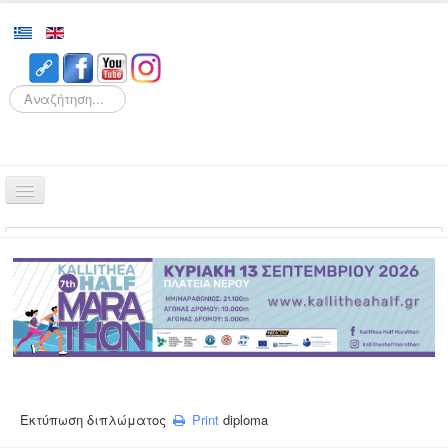
Search
Αρχική
Αγώνες
Διοργάνωση
Εθελοντισμός
Δρομείς
Εγγραφές
Εκτύπωση διπλώματος
Print
diploma
Αποτελέσματα