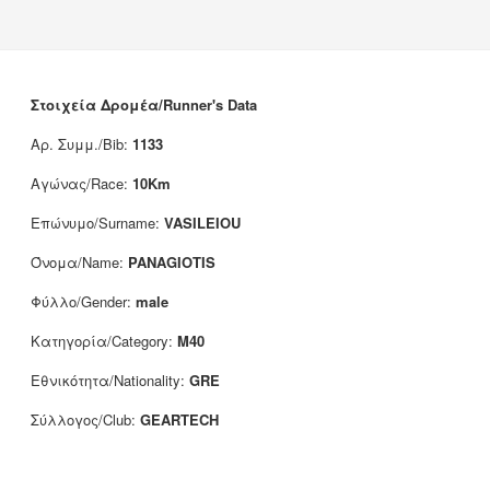
Νέα
Χορηγοί
Επικοινωνία
Στοιχεία Δρομέα/Runner's Data
Αρ. Συμμ./Bib:
1133
Αγώνας/Race:
10Km
Επώνυμο/Surname:
VASILEIOU
Όνομα/Name:
PANAGIOTIS
Φύλλο/Gender:
male
Κατηγορία/Category:
M40
Εθνικότητα/Nationality:
GRE
Σύλλογος/Club:
GEARTECH