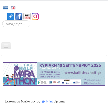
Search
Αρχική
Αγώνες
Διοργάνωση
Εθελοντισμός
Δρομείς
Εγγραφές
Εκτύπωση διπλώματος
Print
diploma
Αποτελέσματα