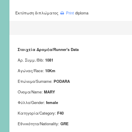
Εκτύπωση διπλώματος
Print
diploma
Στοιχεία Δρομέα/Runner's Data
Αρ. Συμμ./Bib:
1081
Αγώνας/Race:
10Km
Επώνυμο/Surname:
PODARA
Όνομα/Name:
MARY
Φύλλο/Gender:
female
Κατηγορία/Category:
F40
Εθνικότητα/Nationality:
GRE