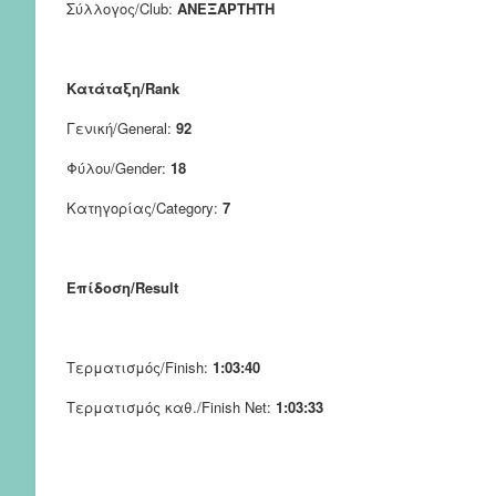
Σύλλογος/Club:
ΑΝΕΞΆΡΤΗΤΗ
Κατάταξη/Rank
Γενική/General:
92
Φύλου/Gender:
18
Κατηγορίας/Category:
7
Επίδοση/Result
Τερματισμός/Finish:
1:03:40
Τερματισμός καθ./Finish Net:
1:03:33