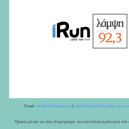
Email:
info@kallitheahalf.gr
ή
filathlitikoskallitheas@gmail.co
Προκειμένου να σας παρέχουμε την καλύτερη εμπειρία στο δι