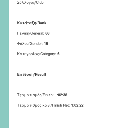
Σύλλογος/Club:
Κατάταξη/Rank
Γενική/General:
88
Φύλου/Gender:
16
Κατηγορίας/Category:
6
Επίδοση/Result
Τερματισμός/Finish:
1:02:38
Τερματισμός καθ./Finish Net:
1:02:22