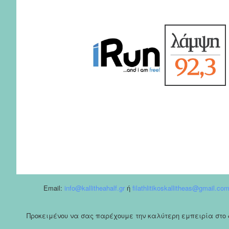
Email:
info@kallitheahalf.gr
ή
filathlitikoskallitheas@gmail.co
Προκειμένου να σας παρέχουμε την καλύτερη εμπειρία στο δι