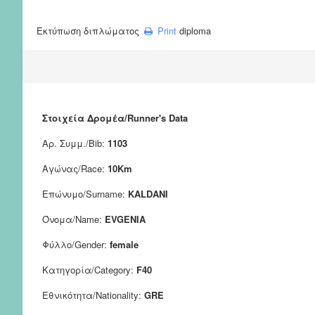
Εκτύπωση διπλώματος
Print
diploma
Στοιχεία Δρομέα/Runner's Data
Αρ. Συμμ./Bib:
1103
Αγώνας/Race:
10Km
Επώνυμο/Surname:
KALDANI
Όνομα/Name:
EVGENIA
Φύλλο/Gender:
female
Κατηγορία/Category:
F40
Εθνικότητα/Nationality:
GRE