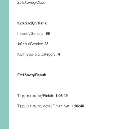
Σύλλογος/Club:
Κατάταξη/Rank
Γενική/General:
99
Φύλου/Gender:
23
Κατηγορίας/Category:
4
Επίδοση/Result
Τερματισμός/Finish:
1:06:49
Τερματισμός καθ./Finish Net:
1:06:40