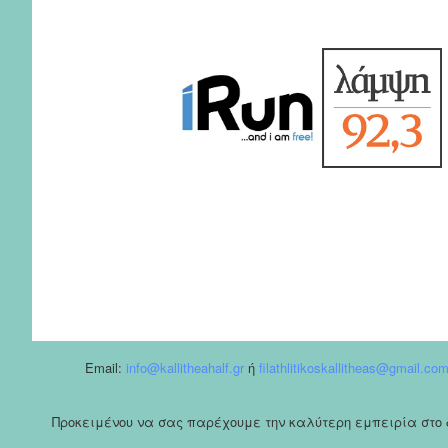
Email:
info@kallitheahalf.gr
ή
filathlitikoskallitheas@gmail.co
Προκειμένου να σας παρέχουμε την καλύτερη εμπειρία στο δι