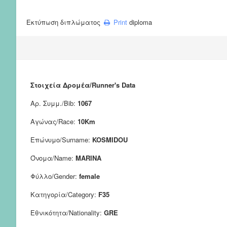
Εκτύπωση διπλώματος
Print
diploma
Στοιχεία Δρομέα/Runner's Data
Αρ. Συμμ./Bib:
1067
Αγώνας/Race:
10Km
Επώνυμο/Surname:
KOSMIDOU
Όνομα/Name:
MARINA
Φύλλο/Gender:
female
Κατηγορία/Category:
F35
Εθνικότητα/Nationality:
GRE