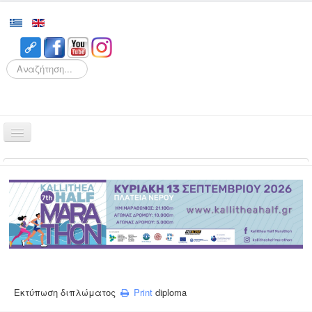
Search
Αρχική
Αγώνες
Διοργάνωση
Εθελοντισμός
Δρομείς
Εγγραφές
Εκτύπωση διπλώματος
Print
diploma
Αποτελέσματα