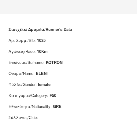
Νέα
Χορηγοί
Επικοινωνία
Στοιχεία Δρομέα/Runner's Data
Αρ. Συμμ./Bib:
1025
Αγώνας/Race:
10Km
Επώνυμο/Surname:
KOTRONI
Όνομα/Name:
ELENI
Φύλλο/Gender:
female
Κατηγορία/Category:
F50
Εθνικότητα/Nationality:
GRE
Σύλλογος/Club: