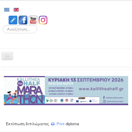
Search
Αρχική
Αγώνες
Διοργάνωση
Εθελοντισμός
Δρομείς
Εγγραφές
Εκτύπωση διπλώματος
Print
diploma
Αποτελέσματα