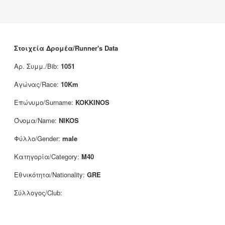
Νέα
Χορηγοί
Επικοινωνία
Στοιχεία Δρομέα/Runner's Data
Αρ. Συμμ./Bib:
1051
Αγώνας/Race:
10Km
Επώνυμο/Surname:
KOKKINOS
Όνομα/Name:
NIKOS
Φύλλο/Gender:
male
Κατηγορία/Category:
M40
Εθνικότητα/Nationality:
GRE
Σύλλογος/Club: