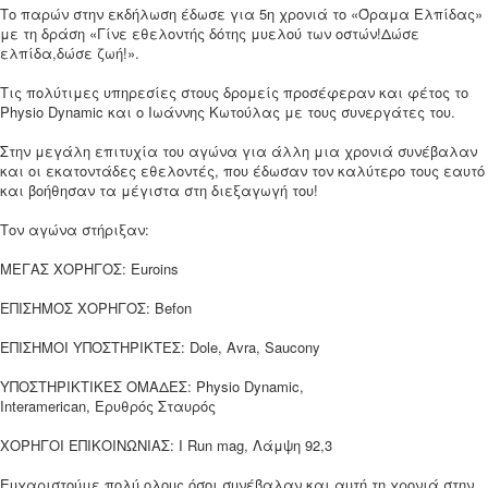
Το παρών στην εκδήλωση έδωσε για 5η χρονιά το «Όραμα Ελπίδας»
με τη δράση «Γίνε εθελοντής δότης μυελού των οστών!Δώσε
ελπίδα,δώσε ζωή!».
Τις πολύτιμες υπηρεσίες στους δρομείς προσέφεραν και φέτος το
Physio Dynamic και ο Ιωάννης Κωτούλας με τους συνεργάτες του.
Στην μεγάλη επιτυχία του αγώνα για άλλη μια χρονιά συνέβαλαν
και οι εκατοντάδες εθελοντές, που έδωσαν τον καλύτερο τους εαυτό
και βοήθησαν τα μέγιστα στη διεξαγωγή του!
Τον αγώνα στήριξαν:
ΜΕΓΑΣ ΧΟΡΗΓΟΣ: Euroins
ΕΠΙΣΗΜΟΣ ΧΟΡΗΓΟΣ: Befon
ΕΠΙΣΗΜΟΙ ΥΠΟΣΤΗΡΙΚΤΕΣ: Dole, Avra, Saucony
ΥΠΟΣΤΗΡΙΚΤΙΚΕΣ ΟΜΑΔΕΣ: Physio Dynamic,
Interamerican, Ερυθρός Σταυρός
ΧΟΡΗΓΟΙ ΕΠΙΚΟΙΝΩΝΙΑΣ: I Run mag, Λάμψη 92,3
Ευχαριστούμε πολύ ολους όσοι συνέβαλαν και αυτή τη χρονιά στην