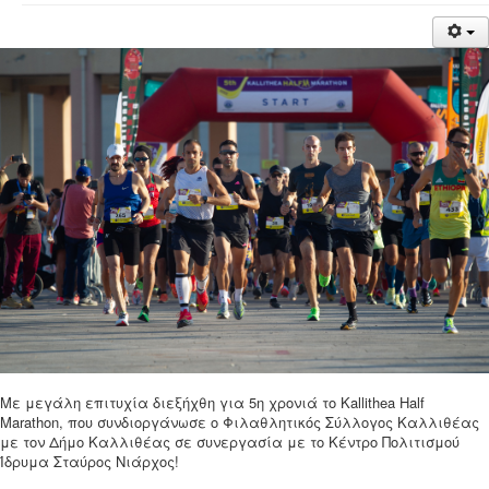
Νέα
Χορηγοί
Επικοινωνία
Με μεγάλη επιτυχία διεξήχθη για 5η χρονιά το Kallithea Half
Marathon, που συνδιοργάνωσε ο Φιλαθλητικός Σύλλογος Καλλιθέας
με τον Δήμο Καλλιθέας σε συνεργασία με το Κέντρο Πολιτισμού
Ίδρυμα Σταύρος Νιάρχος!