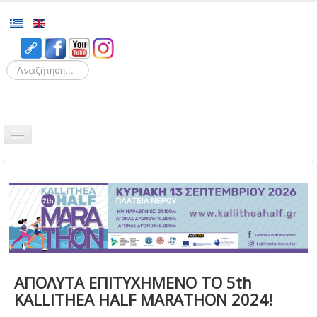
Search
Αρχική
Αγώνες
Διοργάνωση
Εθελοντισμός
Δρομείς
ΑΠΟΛΥΤΑ ΕΠΙΤΥΧΗΜΕΝΟ ΤΟ 5th
Εγγραφές
KALLITHEA HALF MARATHON 2024!
Αποτελέσματα