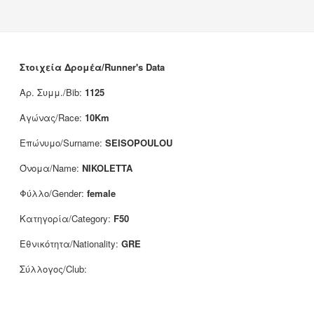
Νέα
Χορηγοί
Επικοινωνία
Στοιχεία Δρομέα/Runner's Data
Αρ. Συμμ./Bib:
1125
Αγώνας/Race:
10Km
Επώνυμο/Surname:
SEISOPOULOU
Όνομα/Name:
NIKOLETTA
Φύλλο/Gender:
female
Κατηγορία/Category:
F50
Εθνικότητα/Nationality:
GRE
Σύλλογος/Club: