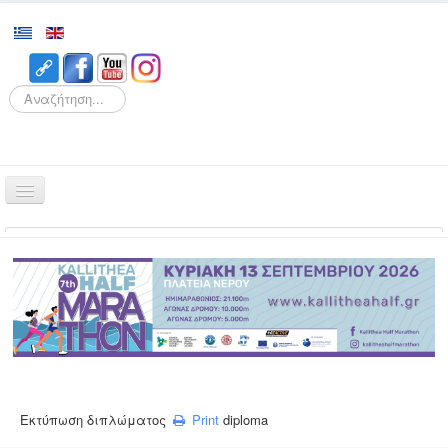
Search
Αρχική
Αγώνες
Διοργάνωση
Εθελοντισμός
Δρομείς
Εγγραφές
Εκτύπωση διπλώματος
Print
diploma
Αποτελέσματα