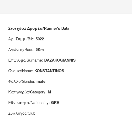
Νέα
Χορηγοί
Επικοινωνία
Στοιχεία Δρομέα/Runner's Data
Αρ. Συμμ./Bib:
5022
Αγώνας/Race:
5Km
Επώνυμο/Surname:
BAZAKOGIANNIS
Όνομα/Name:
KONSTANTINOS
Φύλλο/Gender:
male
Κατηγορία/Category:
M
Εθνικότητα/Nationality:
GRE
Σύλλογος/Club: