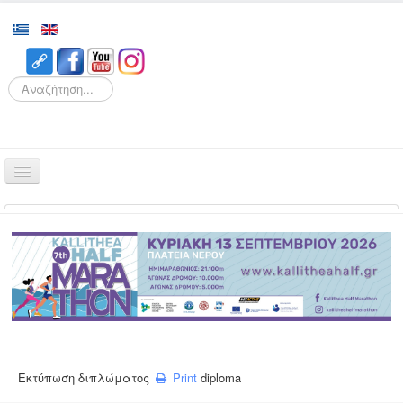
Search
Αρχική
Αγώνες
Διοργάνωση
Εθελοντισμός
Δρομείς
Εγγραφές
Εκτύπωση διπλώματος
Print
diploma
Αποτελέσματα