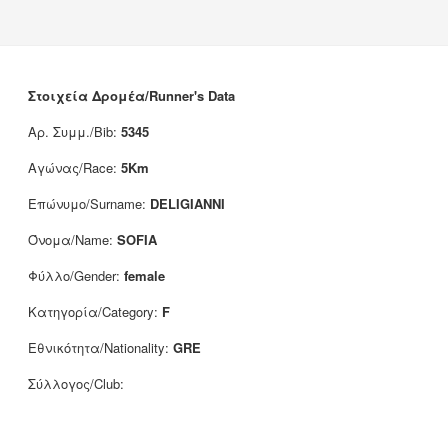
Νέα
Χορηγοί
Επικοινωνία
Στοιχεία Δρομέα/Runner's Data
Αρ. Συμμ./Bib:
5345
Αγώνας/Race:
5Km
Επώνυμο/Surname:
DELIGIANNI
Όνομα/Name:
SOFIA
Φύλλο/Gender:
female
Κατηγορία/Category:
F
Εθνικότητα/Nationality:
GRE
Σύλλογος/Club: