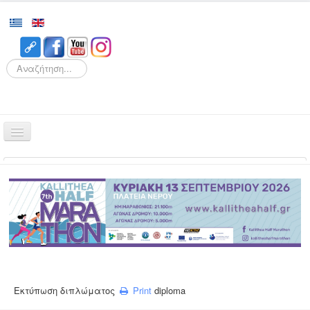
Search
Αρχική
Αγώνες
Διοργάνωση
Εθελοντισμός
Δρομείς
Εγγραφές
Εκτύπωση διπλώματος
Print
diploma
Αποτελέσματα