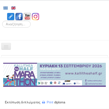
Search
Αρχική
Αγώνες
Διοργάνωση
Εθελοντισμός
Δρομείς
Εγγραφές
Εκτύπωση διπλώματος
Print
diploma
Αποτελέσματα