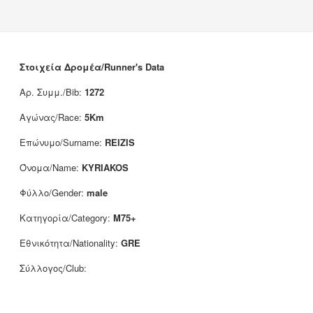
Νέα
Χορηγοί
Επικοινωνία
Στοιχεία Δρομέα/Runner's Data
Αρ. Συμμ./Bib:
1272
Αγώνας/Race:
5Km
Επώνυμο/Surname:
REIZIS
Όνομα/Name:
KYRIAKOS
Φύλλο/Gender:
male
Κατηγορία/Category:
M75+
Εθνικότητα/Nationality:
GRE
Σύλλογος/Club: