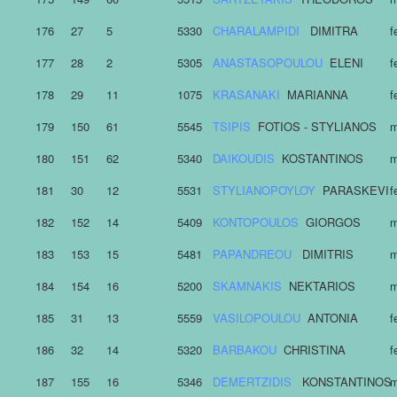
176
27
5
5330
CHARALAMPIDI
DIMITRA
f
177
28
2
5305
ANASTASOPOULOU
ELENI
f
178
29
11
1075
KRASANAKI
MARIANNA
f
179
150
61
5545
TSIPIS
FOTIOS - STYLIANOS
m
180
151
62
5340
DAIKOUDIS
KOSTANTINOS
m
181
30
12
5531
STYLIANOPOYLOY
PARASKEVI
f
182
152
14
5409
KONTOPOULOS
GIORGOS
m
183
153
15
5481
PAPANDREOU
DIMITRIS
m
184
154
16
5200
SKAMNAKIS
NEKTARIOS
m
185
31
13
5559
VASILOPOULOU
ANTONIA
f
186
32
14
5320
BARBAKOU
CHRISTINA
f
187
155
16
5346
DEMERTZIDIS
KONSTANTINOS
m