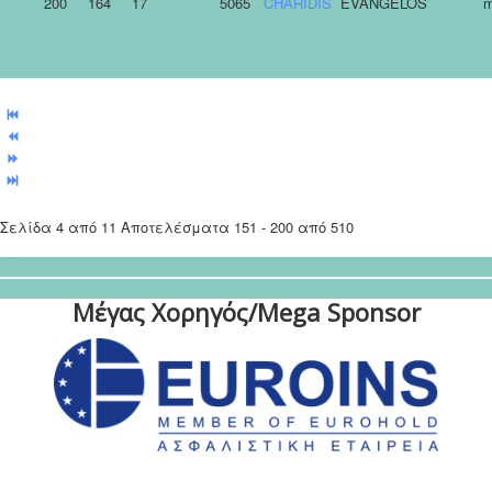
200
164
17
5065
CHARIDIS
EVANGELOS
m
Σελίδα 4 από 11 Αποτελέσματα 151 - 200 από 510
Μέγας Χορηγός/Mega Sponsor