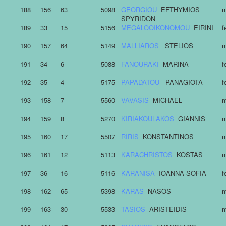
188
156
63
5098
GEORGIOU
EFTHYMIOS
m
SPYRIDON
189
33
15
5156
MEGALOOIKONOMOU
EIRINI
f
190
157
64
5149
MALLIAROS
STELIOS
m
191
34
6
5088
FANOURAKI
MARINA
f
192
35
4
5175
PAPADATOU
PANAGIOTA
f
193
158
7
5560
VAVASIS
MICHAEL
m
194
159
8
5270
KIRIAKOULAKOS
GIANNIS
m
195
160
17
5507
RIRIS
KONSTANTINOS
m
196
161
12
5113
KARACHRISTOS
KOSTAS
m
197
36
16
5116
KARANISA
IOANNA SOFIA
f
198
162
65
5398
KARAS
NASOS
m
199
163
30
5533
TASIOS
ARISTEIDIS
m