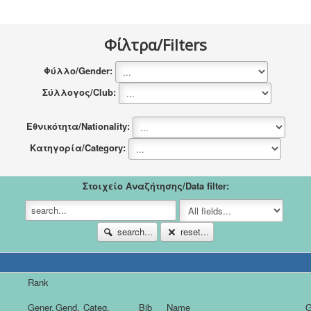
Νέα
Χορηγοί
Φίλτρα/Filters
Επικοινωνία
Φύλλο/Gender:
Σύλλογος/Club:
Εθνικότητα/Nationality:
Κατηγορία/Category:
Στοιχείο Αναζήτησης/Data filter:
search...
reset...
Rank
Gener.
Gend.
Categ.
Bib
Name
G