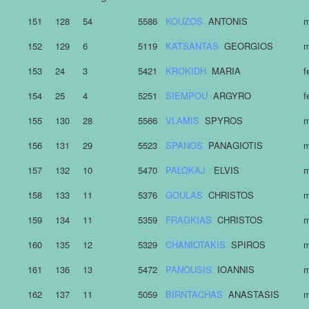
151
128
54
5586
KOUZOS
ANTONIS
m
152
129
6
5119
KATSANTAS
GEORGIOS
m
153
24
3
5421
KROKIDH
MARIA
f
154
25
4
5251
SIEMPOU
ARGYRO
f
155
130
28
5566
VLAMIS
SPYROS
m
156
131
29
5523
SPANOS
PANAGIOTIS
m
157
132
10
5470
PALOKAJ
ELVIS
m
158
133
11
5376
GOULAS
CHRISTOS
m
159
134
11
5359
FRAGKIAS
CHRISTOS
m
160
135
12
5329
CHANIOTAKIS
SPIROS
m
161
136
13
5472
PANOUSIS
IOANNIS
m
162
137
11
5059
BIRNTACHAS
ANASTASIS
m