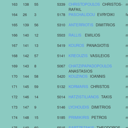
163
138
55
5339
CHRISTOPOULOS
CHRISTOS-
m
RAFAIL
164
26
3
5178
PASCHALIDOU
EVRYDIKI
f
165
139
56
5310
ANTERRIOTIS
DIMITRIOS
m
166
140
12
5503
RALLIS
EMILIOS
m
167
141
13
5419
KOUROS
PANAGIOTIS
m
168
142
57
5141
KREOUZIS
VASILEIOS
m
169
143
8
5067
CHATZIPAPADOPOULOS
m
ANASTASIOS
170
144
58
5420
KOUZINOS
IOANNIS
m
171
145
59
5132
KORMARIS
CHRISTOS
m
172
146
14
5014
HATZISTILIANOS
TAKIS
m
173
147
9
5146
LYCHOUDIS
DIMITRIOS
m
174
148
15
5185
PRIMIKIRIS
PETROS
m
175
149
60
5515
SARTZETAKIS
THEODOROS
m