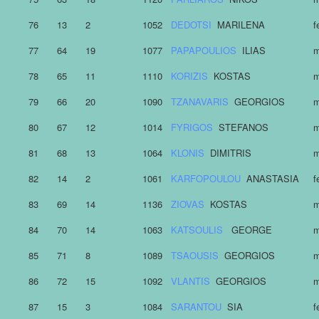
76
13
2
1052
DEDOTSI
MARILENA
f
77
64
19
1077
PAPAPOULIOS
ILIAS
m
78
65
11
1110
KORIZIS
KOSTAS
m
79
66
20
1090
TZANAVARIS
GEORGIOS
m
80
67
12
1014
FYRIGOS
STEFANOS
m
81
68
13
1064
KLONIS
DIMITRIS
m
82
14
2
1061
KARFOPOULOU
ANASTASIA
f
83
69
14
1136
ZIOVAS
KOSTAS
m
84
70
14
1063
KATSOULIS
GEORGE
m
85
71
8
1089
TSAOUSIS
GEORGIOS
m
86
72
15
1092
VLANTIS
GEORGIOS
m
87
15
3
1084
SARANTOU
SIA
f