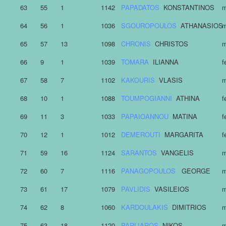
63
55
1
1142
PAPADATOS
KONSTANTΙNOS
m
64
56
1
1036
SGOUROPOULOS
ATHANASIOS
m
65
57
13
1098
CHRONIS
CHRISTOS
m
66
9
1
1039
TOMARA
ILIANNA
f
67
58
7
1102
KAKOURIS
VLASIS
m
68
10
1
1088
TOUMPOGIANNI
ATHINA
f
69
11
3
1033
PAPAIOANNOU
MATINA
f
70
12
1
1012
DEMEROUTI
MARGARITA
f
71
59
16
1124
SARANTOS
VANGELIS
m
72
60
7
1116
PANAGOPOULOS
GEORGE
m
73
61
17
1079
PAVLIDIS
VASILEIOS
m
74
62
8
1060
KARDOULAKIS
DIMITRIOS
m
75
63
18
1120
PARLIAROS
NIKOS
m