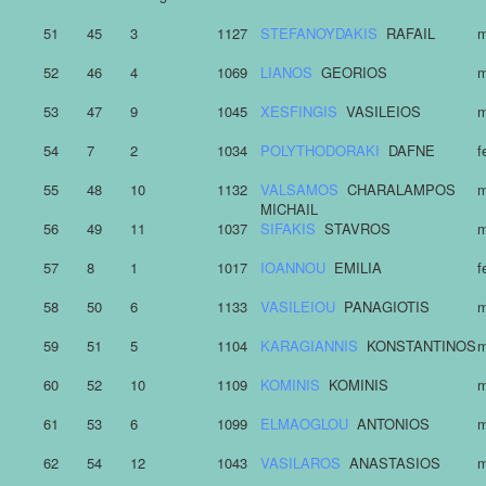
51
45
3
1127
STEFANOYDAKIS
RAFAIL
m
52
46
4
1069
LIANOS
GEORIOS
m
53
47
9
1045
XESFINGIS
VASILEIOS
m
54
7
2
1034
POLYTHODORAKI
DAFNE
f
55
48
10
1132
VALSAMOS
CHARALAMPOS
m
MICHAIL
56
49
11
1037
SIFAKIS
STAVROS
m
57
8
1
1017
IOANNOU
EMILIA
f
58
50
6
1133
VASILEIOU
PANAGIOTIS
m
59
51
5
1104
KARAGIANNIS
KONSTANTINOS
m
60
52
10
1109
KOMINIS
KOMINIS
m
61
53
6
1099
ELMAOGLOU
ANTONIOS
m
62
54
12
1043
VASILAROS
ANASTASIOS
m