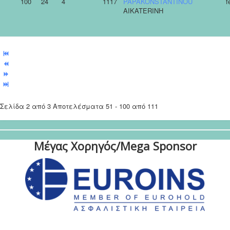
100
24
4
1117
PAPAKONSTANTINOU
f
AIKATERINH
Σελίδα 2 από 3 Αποτελέσματα 51 - 100 από 111
Μέγας Χορηγός/Mega Sponsor