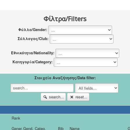
Νέα
Χορηγοί
Φίλτρα/Filters
Επικοινωνία
Φύλλο/Gender:
Σύλλογος/Club:
Εθνικότητα/Nationality:
Κατηγορία/Category:
Στοιχείο Αναζήτησης/Data filter:
search...
reset...
Rank
Gener.
Gend.
Categ.
Bib
Name
G