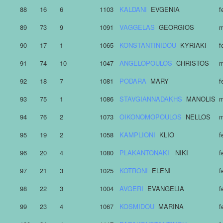
88
16
6
1103
KALDANI
EVGENIA
f
89
73
9
1091
VAGGELAS
GEORGIOS
m
90
17
1
1065
KONSTANTINIDOU
KYRIAKI
f
91
74
10
1047
ANGELOPOULOS
CHRISTOS
m
92
18
7
1081
PODARA
MARY
f
93
75
1
1086
STAVGIANNADAKHS
MANOLIS
m
94
76
2
1073
OIKONOMOPOULOS
NELLOS
m
95
19
2
1058
KAMPLIONI
KLIO
f
96
20
4
1080
PLAKANTONAKI
NIKI
f
97
21
3
1025
KOTRONI
ELENI
f
98
22
3
1004
AVGERI
EVANGELIA
f
99
23
4
1067
KOSMIDOU
MARINA
f